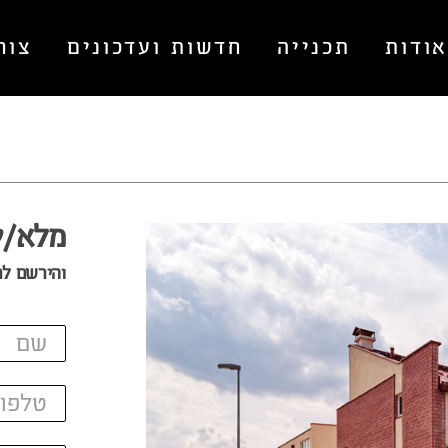
ודות
תכנייה
חדשות ועדכונים
צור
מלא/י
והירשם לר